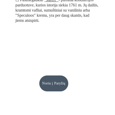
parduotuve, kurios istorija siekia 1761 m. Jų dailūs, 
kramtomi vafliai, sumuštiniai su vaniliniu arba 
"Speculoos" kremu, yra per daug skanūs, kad 
jiems atsispirti.
Noriu į Paryžių