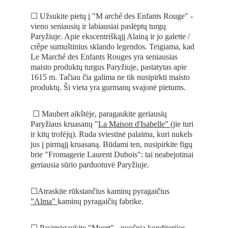
☐ Užsukite pietų į "M arché des Enfants Rouge" - 
vieno seniausių ir labiausiai paslėptų turgų 
Paryžiuje. Apie ekscentriškąjį Alainą ir jo galette / 
crêpe sumuštinius sklando legendos. Teigiama, kad 
Le Marché des Enfants Rouges yra seniausias 
maisto produktų turgus Paryžiuje, pastatytas apie 
1615 m. Tačiau čia galima ne tik nusipirkti maisto 
produktų. Ši vieta yra gurmanų svajonė pietums.
 ☐ Maubert aikštėje, paragaukite geriausių 
Paryžiaus kruasanų "
La Maison d'Isabelle" 
(jie turi 
ir kitų trofėjų). Ruda sviestinė palaima, kuri nukels 
jus į pirmąjį kruasaną. Būdami ten, nusipirkite figų 
brie "Fromagerie Laurent Dubois": tai neabejotinai 
geriausia sūrio parduotuvė Paryžiuje. 
☐Atraskite rūkstančius kaminų pyragaičius 
"Alma" 
kaminų pyragaičių fabrike. 
☐ Pasimėgaukite 
"Meert" 
- puošnia konditerijos 