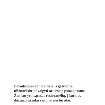
Bevaikštinėdami Paryžiaus gatvėmis, 
užsinorėsite pavalgyti ar tiesiog psmaguriauti. 
Žemiau yra sąrašas restoranėlių, į kuriuos 
dažniau užsuka vietiniai nei turistai. 