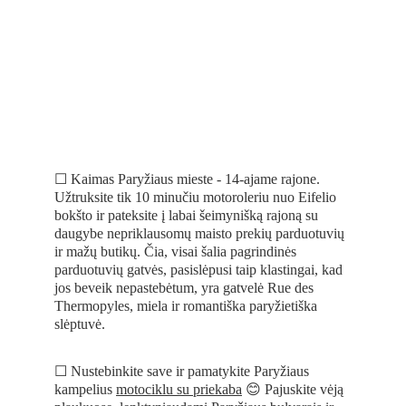
☐ Kaimas Paryžiaus mieste - 14-ajame rajone. 
Užtruksite tik 10 minučiu motoroleriu nuo Eifelio 
bokšto ir pateksite į labai šeimynišką rajoną su 
daugybe nepriklausomų maisto prekių parduotuvių 
ir mažų butikų. Čia, visai šalia pagrindinės 
parduotuvių gatvės, pasislėpusi taip klastingai, kad 
jos beveik nepastebėtum, yra gatvelė Rue des 
Thermopyles, miela ir romantiška paryžietiška 
slėptuvė. 
☐ Nustebinkite save ir pamatykite Paryžiaus 
kampelius 
motociklu su priekaba
 😊 Pajuskite vėją 