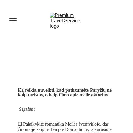
Ką reikia nuveikti, kad patirtumėte Paryžių ne 
kaip turistas, o kaip filmo apie meilę aktorius
Sąrašas : 
☐ Palaikykite romantiką 
Meilės šventykloje,
 dar 
žinomoje kaip le Temple Romantique, įsikūrusioje 