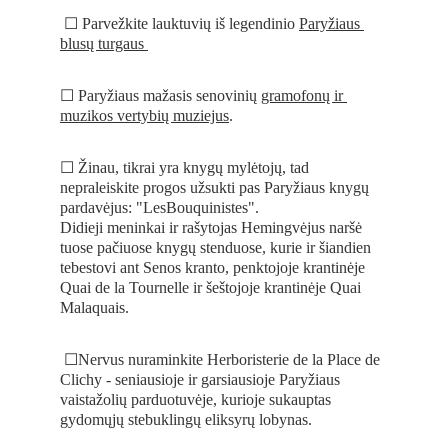
 ☐ Parvežkite lauktuvių iš legendinio 
Paryžiaus 
blusų turgaus 
☐ Paryžiaus mažasis senovinių 
gramofonų ir 
muzikos vertybių muziejus
.
☐ Žinau, tikrai yra knygų mylėtojų, tad 
nepraleiskite progos užsukti pas Paryžiaus knygų 
pardavėjus: "LesBouquinistes". 
Didieji meninkai ir rašytojas Hemingvėjus naršė 
tuose pačiuose knygų stenduose, kurie ir šiandien 
tebestovi ant Senos kranto, penktojoje krantinėje 
Quai de la Tournelle ir šeštojoje krantinėje Quai 
Malaquais.
 ☐Nervus nuraminkite Herboristerie de la Place de 
Clichy - seniausioje ir garsiausioje Paryžiaus 
vaistažolių parduotuvėje, kurioje sukauptas 
gydomųjų stebuklingų eliksyrų lobynas. 