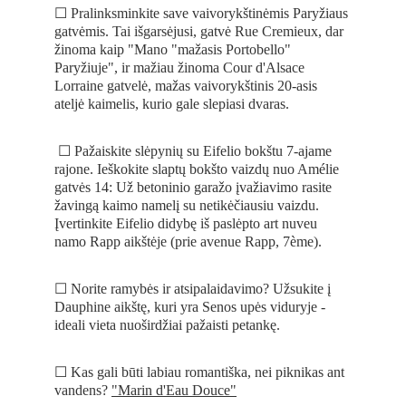
☐ Pralinksminkite save vaivorykštinėmis Paryžiaus 
gatvėmis. Tai išgarsėjusi, gatvė Rue Cremieux, dar 
žinoma kaip "Mano "mažasis Portobello" 
Paryžiuje", ir mažiau žinoma Cour d'Alsace 
Lorraine gatvelė, mažas vaivorykštinis 20-asis 
ateljė kaimelis, kurio gale slepiasi dvaras.
 ☐ Pažaiskite slėpynių su Eifelio bokštu 7-ajame 
rajone. Ieškokite slaptų bokšto vaizdų nuo Amélie 
gatvės 14: Už betoninio garažo įvažiavimo rasite 
žavingą kaimo namelį su netikėčiausiu vaizdu. 
Įvertinkite Eifelio didybę iš paslėpto art nuveu 
namo Rapp aikštėje (prie avenue Rapp, 7ème). 
☐ Norite ramybės ir atsipalaidavimo? Užsukite į 
Dauphine aikštę, kuri yra Senos upės viduryje - 
ideali vieta nuoširdžiai pažaisti petankę.
☐ Kas gali būti labiau romantiška, nei piknikas ant 
vandens? 
"Marin d'Eau Douce"