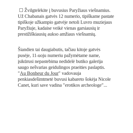
 ☐ Žvilgtelėkite į buvusius Paryžiaus viešnamius. 
Už Chabanais gatvės 12 numerio, tipiškame pastate 
tipiškoje užkampio gatvėje netoli Luvro muziejaus 
Paryžiuje, kadaise veikė vienas garsiausių ir 
prestižiškiausių aukso amžiaus viešnamių. 
Šiandien tai daugiabutis, tačiau kitoje gatvės 
pusėje, 11-uoju numeriu pažymėtame name, 
įsikūrusi nepastebima nedidelė butiko galerija 
saugo nešvarias geidulingos praeities paslaptis. 
"
Au Bonheur du Jour
" vadovauja 
penkiasdešimtmetė buvusi kabareto šokėja Nicole 
Canet, kuri save vadina "erotikos archeologe"...