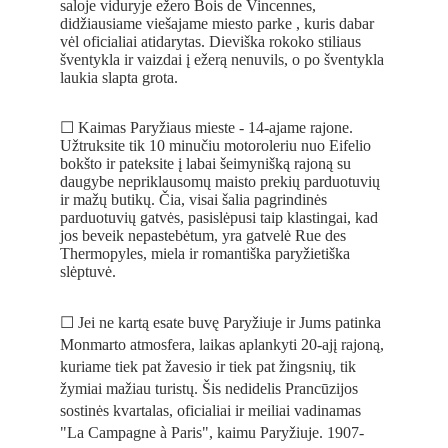
saloje viduryje ežero Bois de Vincennes, 
didžiausiame viešajame miesto parke , kuris dabar 
vėl oficialiai atidarytas. Dieviška rokoko stiliaus 
šventykla ir vaizdai į ežerą nenuvils, o po šventykla 
laukia slapta grota. 
☐ Kaimas Paryžiaus mieste - 14-ajame rajone. 
Užtruksite tik 10 minučiu motoroleriu nuo Eifelio 
bokšto ir pateksite į labai šeimynišką rajoną su 
daugybe nepriklausomų maisto prekių parduotuvių 
ir mažų butikų. Čia, visai šalia pagrindinės 
parduotuvių gatvės, pasislėpusi taip klastingai, kad 
jos beveik nepastebėtum, yra gatvelė Rue des 
Thermopyles, miela ir romantiška paryžietiška 
slėptuvė.
☐ Jei ne kartą esate buvę Paryžiuje ir Jums patinka 
Monmarto atmosfera, laikas aplankyti 20-ajį rajoną, 
kuriame tiek pat žavesio ir tiek pat žingsnių, tik 
žymiai mažiau turistų. Šis nedidelis Prancūzijos 
sostinės kvartalas, oficialiai ir meiliai vadinamas 
"La Campagne à Paris", kaimu Paryžiuje. 1907-