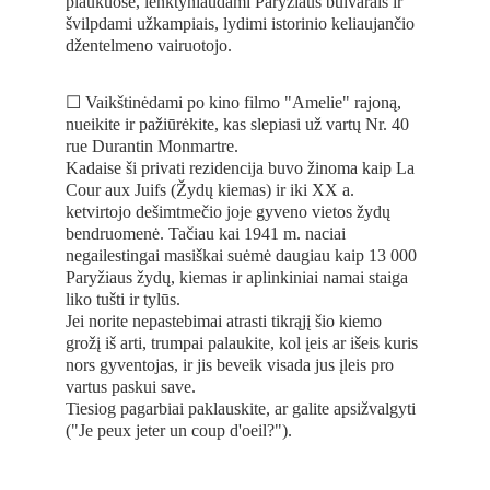
plaukuose, lenktyniaudami Paryžiaus bulvarais ir 
švilpdami užkampiais, lydimi istorinio keliaujančio 
džentelmeno vairuotojo.
☐ Vaikštinėdami po kino filmo "Amelie" rajoną, 
nueikite ir pažiūrėkite, kas slepiasi už vartų Nr. 40 
rue Durantin Monmartre. 
Kadaise ši privati rezidencija buvo žinoma kaip La 
Cour aux Juifs (Žydų kiemas) ir iki XX a. 
ketvirtojo dešimtmečio joje gyveno vietos žydų 
bendruomenė. Tačiau kai 1941 m. naciai 
negailestingai masiškai suėmė daugiau kaip 13 000 
Paryžiaus žydų, kiemas ir aplinkiniai namai staiga 
liko tušti ir tylūs. 
Jei norite nepastebimai atrasti tikrąjį šio kiemo 
grožį iš arti, trumpai palaukite, kol įeis ar išeis kuris 
nors gyventojas, ir jis beveik visada jus įleis pro 
vartus paskui save. 
Tiesiog pagarbiai paklauskite, ar galite apsižvalgyti 
("Je peux jeter un coup d'oeil?").