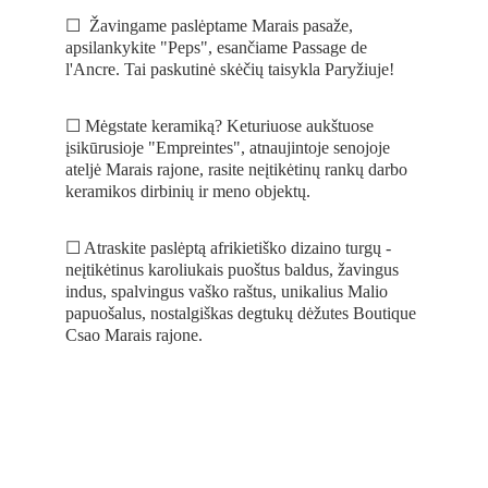
☐  Žavingame paslėptame Marais pasaže, 
apsilankykite "Peps", esančiame Passage de 
l'Ancre. Tai paskutinė skėčių taisykla Paryžiuje!
☐ Mėgstate keramiką? Keturiuose aukštuose 
įsikūrusioje "Empreintes", atnaujintoje senojoje 
ateljė Marais rajone, rasite neįtikėtinų rankų darbo 
keramikos dirbinių ir meno objektų.
☐ Atraskite paslėptą afrikietiško dizaino turgų - 
neįtikėtinus karoliukais puoštus baldus, žavingus 
indus, spalvingus vaško raštus, unikalius Malio 
papuošalus, nostalgiškas degtukų dėžutes Boutique 
Csao Marais rajone.