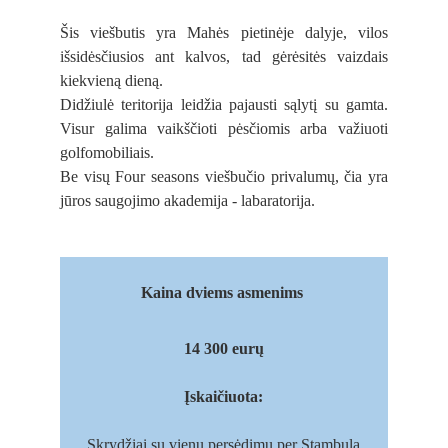
Šis viešbutis yra Mahės pietinėje dalyje, vilos
išsidėsčiusios ant kalvos, tad gėrėsitės vaizdais
kiekvieną dieną.
Didžiulė teritorija leidžia pajausti sąlytį su gamta.
Visur galima vaikščioti pėsčiomis arba važiuoti
golfomobiliais.
Be visų Four seasons viešbučio privalumų, čia yra
jūros saugojimo akademija - labaratorija.
Kaina dviems asmenims 
14 300 eurų
Įskaičiuota:
Skrydžiai su vienu persėdimu per Stambulą