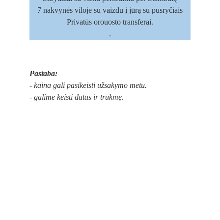
7 nakvynės viloje su vaizdu į jūrą su pusryčiais
Privatūs orouosto transferai.
.
Pastaba:
- kaina gali pasikeisti užsakymo metu.
- galime keisti datas ir trukmę.